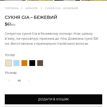
ГОЛОВНА
КАТАЛОГ
СУКНЯ GIA – БЕЖЕВИЙ
СУКНЯ GIA – БЕЖЕВИЙ
$
61
$
101
Силуетна сукня Gia в бежевому кольорі. Має щільну
в’язку, не просвічує, приємна до тіла. Довжина сукні 126
см. Виготовлена з преміальної італійської віскози
Колір
Розмір
S
M
L
ДОДАТИ В КОШИК