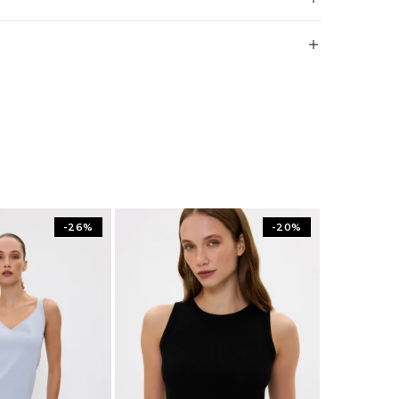
-26%
-20%