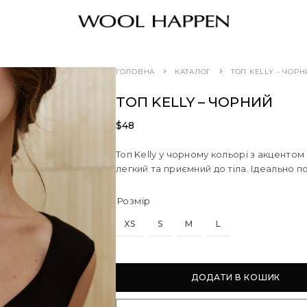
ГОЛОВНА
КАТАЛОГ
ТОП KELLY – ЧОР
ТОП KELLY – ЧОРНИЙ
$
48
Топ Kelly у чорному кольорі з акцентом
легкий та приємний до тіла. Ідеально по
Розмір
XS
S
M
L
ДОДАТИ В КОШИК