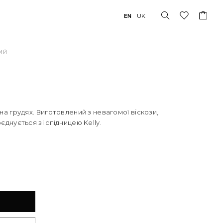
EN
UK
НИЙ
 на грудях. Виготовлений з невагомої віскози,
єднується зі спідницею Kelly.