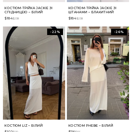
КОСТЮМ-ТРІЙКА JACKIE ЗІ
КОСТЮМ-ТРІЙКА JACKIE ЗІ
СПІДНИЦЕЮ – БІЛИЙ
ШТАНАМИ – БЛАКИТНИЙ
$
184
$
184
$
238
$
238
-22%
-26%
КОСТЮМ LIZ – БІЛИЙ
КОСТЮМ PHEBE – БІЛИЙ
$
102
$
116
$
130
$
156