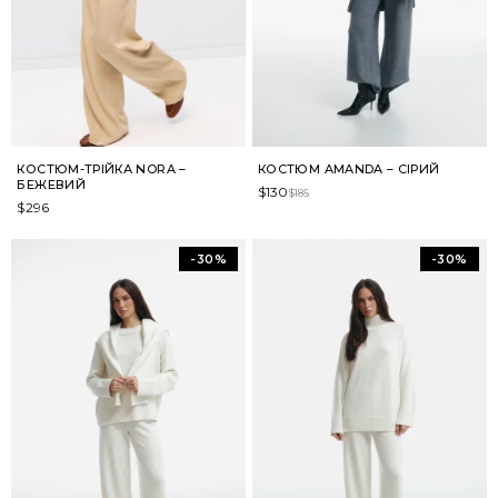
КОСТЮМ-ТРІЙКА NORA –
КОСТЮМ AMANDA – СІРИЙ
БЕЖЕВИЙ
$
130
$
185
$
296
-30%
-30%