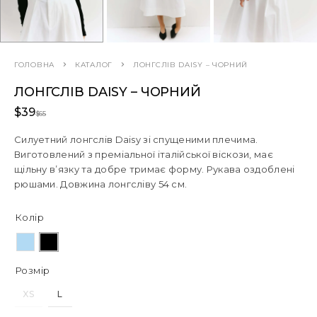
ГОЛОВНА
КАТАЛОГ
ЛОНГСЛІВ DAISY – ЧОРНИЙ
ЛОНГСЛІВ DAISY – ЧОРНИЙ
$
39
$
65
Силуетний лонгслів Daisy зі спущеними плечима.
Виготовлений з преміальної італійської віскози, має
щільну в’язку та добре тримає форму. Рукава оздоблені
рюшами. Довжина лонгсліву 54 см.
Колір
Розмір
XS
L