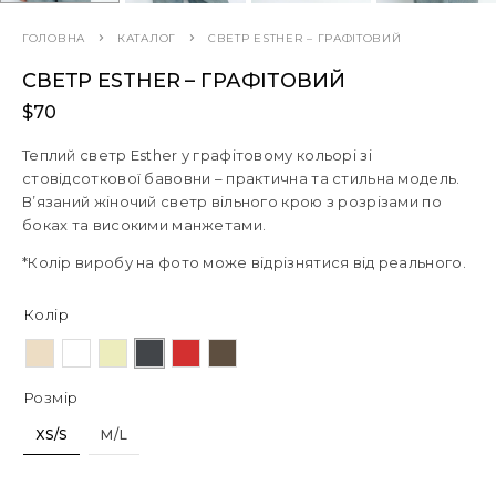
ГОЛОВНА
КАТАЛОГ
СВЕТР ESTHER – ГРАФІТОВИЙ
СВЕТР ESTHER – ГРАФІТОВИЙ
$
70
Теплий светр Esther у графітовому кольорі зі
стовідсоткової бавовни – практична та стильна модель.
В’язаний жіночий светр вільного крою з розрізами по
боках та високими манжетами.
*Колір виробу на фото може відрізнятися від реального.
Колір
Розмір
XS/S
M/L