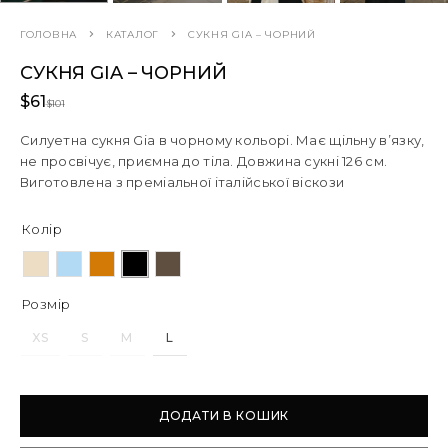
ГОЛОВНА
КАТАЛОГ
СУКНЯ GIA – ЧОРНИЙ
СУКНЯ GIA – ЧОРНИЙ
$
61
$
101
Силуетна сукня Gia в чорному кольорі. Має щільну в’язку,
не просвічує, приємна до тіла. Довжина сукні 126 см.
Виготовлена з преміальної італійської віскози
Колір
Розмір
XS
S
M
L
ДОДАТИ В КОШИК