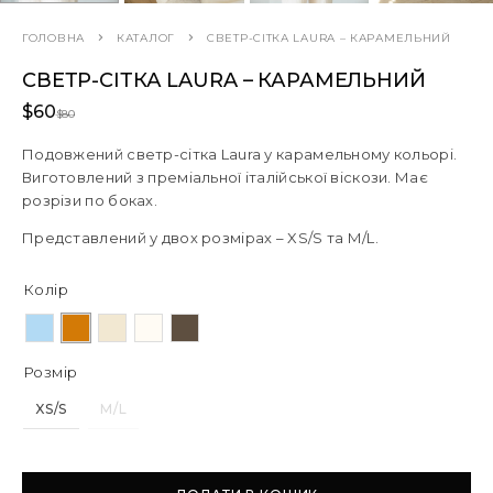
ГОЛОВНА
КАТАЛОГ
СВЕТР-СІТКА LAURA – КАРАМЕЛЬНИЙ
СВЕТР-СІТКА LAURA – КАРАМЕЛЬНИЙ
$
60
$
80
Подовжений светр-сітка Laura у карамельному кольорі.
Виготовлений з преміальної італійської віскози. Має
розрізи по боках.
Представлений у двох розмірах – XS/S та М/L.
Колір
Розмір
XS/S
M/L