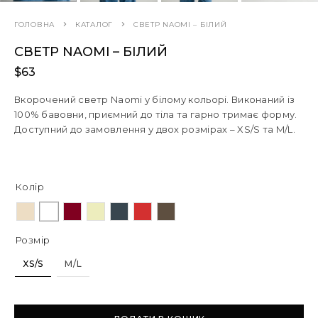
ГОЛОВНА
КАТАЛОГ
СВЕТР NAOMI – БІЛИЙ
СВЕТР NAOMI – БІЛИЙ
$
63
Вкорочений светр Naomi у білому кольорі. Виконаний із
100% бавовни, приємний до тіла та гарно тримає форму.
Доступний до замовлення у двох розмірах – XS/S та M/L.
Колір
Розмір
XS/S
M/L