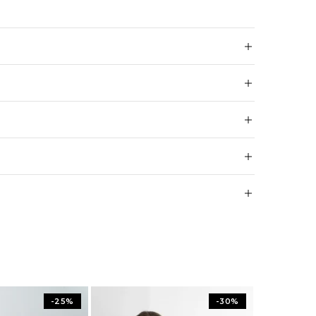
-25%
-30%