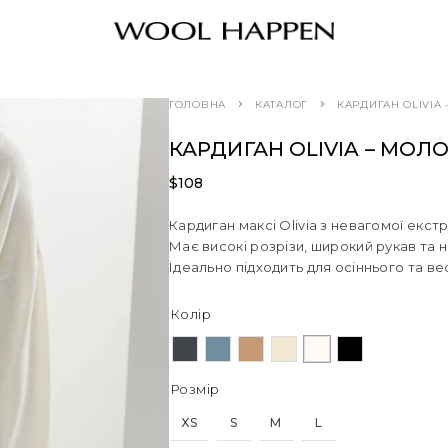
ГОЛОВНА
КАТАЛОГ
КАРДИГАН OLIVIA
КАРДИГАН OLIVIA – МОЛ
$
108
Кардиган максі Olivia з невагомої екс
Має високі розрізи, широкий рукав та н
Ідеально підходить для осіннього та ве
Колір
Розмір
XS
S
M
L