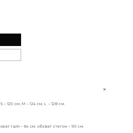
 – 120 см, М – 124 см, L – 128 см.
хват талії – 64 см, обхват стегон – 90 см.