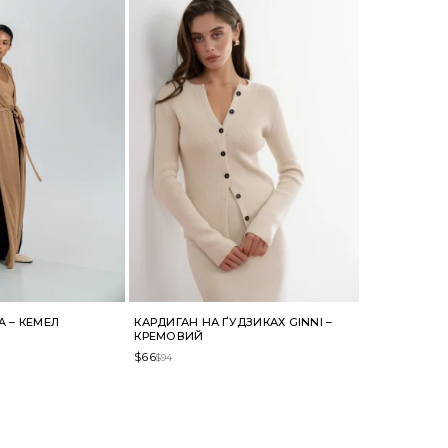
A – КЕМЕЛ
КАРДИГАН НА ҐУДЗИКАХ GINNI –
КРЕМОВИЙ
$
66
$
94