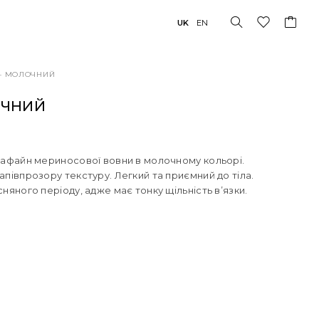
UK
EN
 – МОЛОЧНИЙ
ОЧНИЙ
трафайн мериносової вовни в молочному кольорі.
апівпрозору текстуру. Легкий та приємний до тіла.
сняного періоду, адже має тонку щільність в’язки.