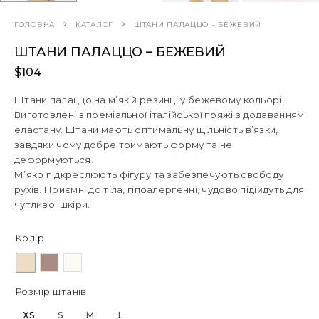
ГОЛОВНА
КАТАЛОГ
ШТАНИ ПАЛАЦЦО – БЕЖЕВИЙ
ШТАНИ ПАЛАЦЦО – БЕЖЕВИЙ
$
104
Штани палаццо на м’якій резинці у бежевому кольорі.
Виготовлені з преміальної італійської пряжі з додаванням
еластану. Штани мають оптимальну щільність в’язки,
завдяки чому добре тримають форму та не
деформуються.
М’яко підкреслюють фігуру та забезпечують свободу
рухів. Приємні до тіла, гіпоалергенні, чудово підійдуть для
чутливої шкіри.
Колір
Розмір штанів
XS
S
M
L