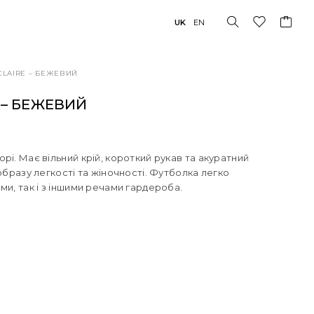
UK
EN
CLAIRE – БЕЖЕВИЙ
 – БЕЖЕВИЙ
рі. Має вільний крій, короткий рукав та акуратний
образу легкості та жіночності. Футболка легко
ми, так і з іншими речами гардероба.