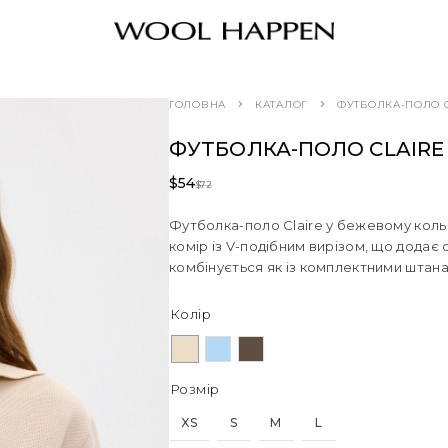
ГОЛОВНА
КАТАЛОГ
ФУТБОЛКА-ПОЛО 
ФУТБОЛКА-ПОЛО CLAIRE
$
54
$
72
Футболка-поло Claire у бежевому кольо
комір із V-подібним вирізом, що додає 
комбінується як із комплектними штана
Колір
Розмір
XS
S
M
L