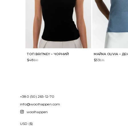
ТОП BRITNEY – ЧОРНИЙ
МАЙКА OLIVIA – ДЕ
$
48
$
33
$
60
$
36
+380 (50) 265-12-70
info@woolhappen.com
woolhappen
USD ($)