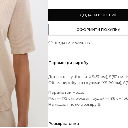
ДОДАТИ В КОШИК
ОФОРМИТИ ПОКУПКУ
ДОДАТИ У WISHLIST
Параметри виробу
Довжина футболки: XS(57 см), S(57 см), M (
Об’єм виробу під грудьми: XS(90 см), S(95 
Параметри моделі:
Ріст — 172 см, обхват грудей — 86 см, о
На моделі поло розміру S.
Розмірна сітка