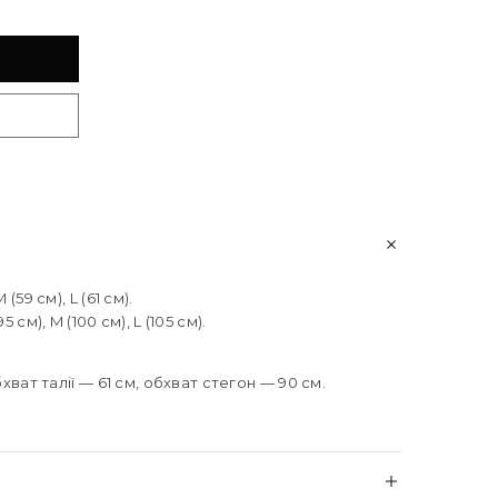
59 см), L (61 см).
см), M (100 см), L (105 см).
бхват талії — 61 см, обхват стегон — 90 см.