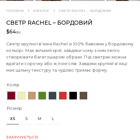
ГОЛОВНА
КАТАЛОГ
СВЕТР RACHEL – БОРДОВИЙ
СВЕТР RACHEL – БОРДОВИЙ
$
64
$
92
Светр крупної в’язки Rachel зі 100% бавовни у бордовому
кольорі. Має вільний крій, завдяки чому з ним легко
створювати багатошарові образи. Під светрик можна
вдягати сорочку або ж лонгслів. Завдяки крупній в’язці
має щільну текстуру та чудово тримає форму.
Колір
Розмір
XS
S
M
L
ЗАКІНЧУЄТЬСЯ