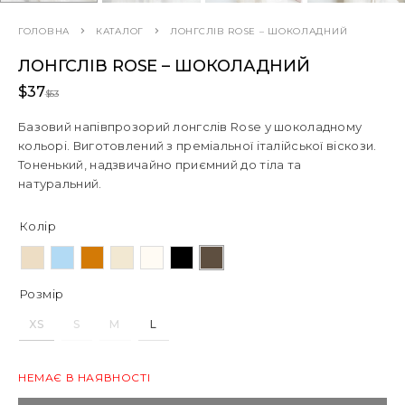
ГОЛОВНА
КАТАЛОГ
ЛОНГСЛІВ ROSE – ШОКОЛАДНИЙ
ЛОНГСЛІВ ROSE – ШОКОЛАДНИЙ
$
37
$
53
Базовий напівпрозорий лонгслів Rose у шоколадному
кольорі. Виготовлений з преміальної італійської віскози.
Тоненький, надзвичайно приємний до тіла та
натуральний.
Колір
Розмір
XS
S
M
L
НЕМАЄ В НАЯВНОСТІ