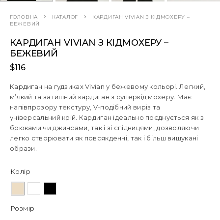
ГОЛОВНА
КАТАЛОГ
КАРДИГАН VIVIAN З КІДМОХЕРУ –
БЕЖЕВИЙ
КАРДИГАН VIVIAN З КІДМОХЕРУ –
БЕЖЕВИЙ
$
116
Кардиган на гудзиках Vivian у бежевому кольорі. Легкий,
м’який та затишний кардиган з суперкід мохеру. Має
напівпрозору текстуру, V-подібний виріз та
універсальний крій. Кардиган ідеально поєднується як з
брюками чи джинсами, так і зі спідницями, дозволяючи
легко створювати як повсякденні, так і більш вишукані
образи.
Колір
Розмір