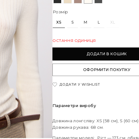
Розмір
XS
S
M
L
XL
ОСТАННЯ ОДИНИЦЯ
ДОДАТИ В КОШИК
ОФОРМИТИ ПОКУПКУ
ДОДАТИ У WISHLIST
Параметри виробу
Довжина лонгсліву: XS (58 см), S (60 см), М
Довжина рукава: 68 см.
Параметри моделі: Ріст — 173 см, обхва