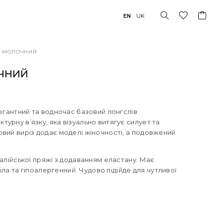
EN
UK
 – МОЛОЧНИЙ
ОЧНИЙ
легантний та водночас базовий лонгслів
урну в’язку, яка візуально витягує силует та
овий виріз додає моделі жіночності, а подовжений
талійської пряжі з додаванням еластану. Має
тіла та гіпоалергенний. Чудово підійде для чутливої