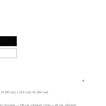
 (61 см), L (30 см), XL (64 см).
т грудей — 78 см, обхват талії — 61 см, обхват