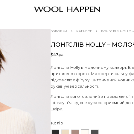
ГОЛОВНА
КАТАЛОГ
ЛОНГСЛІВ HOLLY
ЛОНГСЛІВ HOLLY – МОЛ
$
43
$
65
Лонгслів Holly в молочному кольорі. Е
приталеною крою. Має вертикальну факт
підкреслює фігуру. Витончений човник
рукав універсальності.
Лонгслів виготовлений з преміальної і
щільну в’язку, «не кусає», приємний до 
шкіри.
Колір