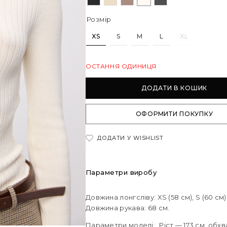
Розмір
XS
S
M
L
XL
ОСТАННЯ ОДИНИЦЯ
ДОДАТИ В КОШИК
ОФОРМИТИ ПОКУПКУ
ДОДАТИ У WISHLIST
Параметри виробу
Довжина лонгсліву: XS (58 см), S (60 см), М
Довжина рукава: 68 см.
Параметри моделі: Ріст — 173 см, обхва