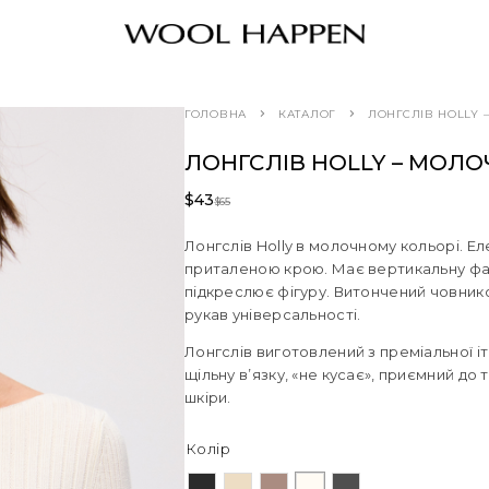
ГОЛОВНА
КАТАЛОГ
ЛОНГСЛІВ HOLLY
ЛОНГСЛІВ HOLLY – МОЛ
$
43
$
65
Лонгслів Holly в молочному кольорі. Е
приталеною крою. Має вертикальну факт
підкреслює фігуру. Витончений човник
рукав універсальності.
Лонгслів виготовлений з преміальної і
щільну в’язку, «не кусає», приємний до 
шкіри.
Колір