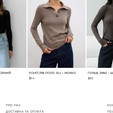
ЧОРНИЙ
ЛОНГСЛІВ-ПОЛО JILL – МОККО
ГОЛЬФ JANE –
$
94
$
65
ПРО НАС
КО
ДОСТАВКА ТА ОПЛАТА
ПО