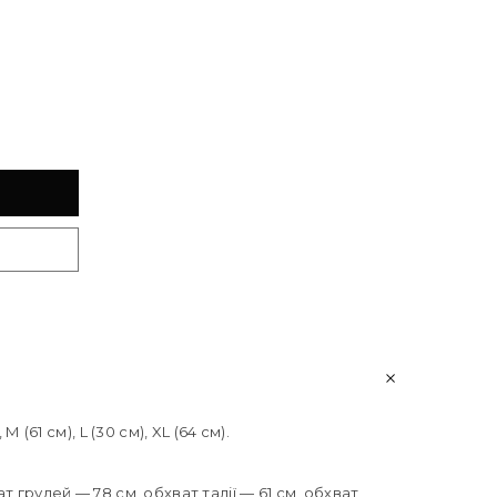
 (61 см), L (30 см), XL (64 см).
т грудей — 78 см, обхват талії — 61 см, обхват