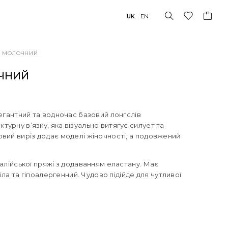
UK
EN
 – МОЛОЧНИЙ
ОЧНИЙ
легантний та водночас базовий лонгслів
урну в’язку, яка візуально витягує силует та
овий виріз додає моделі жіночності, а подовжений
талійської пряжі з додаванням еластану. Має
тіла та гіпоалергенний. Чудово підійде для чутливої