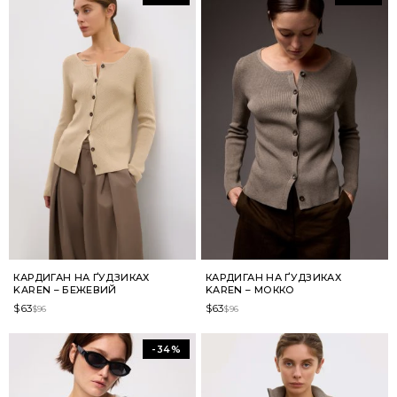
КАРДИГАН НА ҐУДЗИКАХ
КАРДИГАН НА ҐУДЗИКАХ
KAREN – БЕЖЕВИЙ
KAREN – МОККО
$
63
$
63
$
96
$
96
-34%