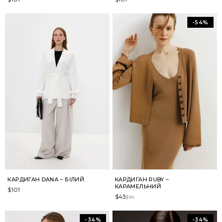
-54%
КАРДИГАН DANA – БІЛИЙ
КАРДИГАН RUBY –
КАРАМЕЛЬНИЙ
$
101
$
43
$
94
-34%
-34%