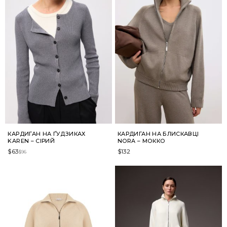
КАРДИГАН НА ҐУДЗИКАХ
КАРДИГАН НА БЛИСКАВЦІ
KAREN – СІРИЙ
NORA – МОККО
$
63
$
132
$
96