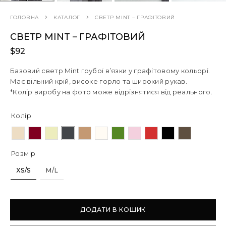
ГОЛОВНА
КАТАЛОГ
СВЕТР MINT – ГРАФІТОВИЙ
СВЕТР MINT – ГРАФІТОВИЙ
$
92
Базовий светр Mint грубої в’язки у графітовому кольорі.
Має вільний крій, високе горло та широкий рукав.
*Колір виробу на фото може відрізнятися від реального.
Колір
Розмір
XS/S
M/L
ДОДАТИ В КОШИК