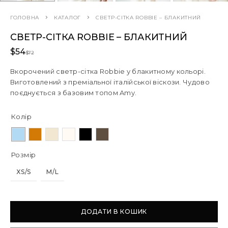
ГОЛОВНА
КАТАЛОГ
СВЕТР-СІТКА ROBBIE – БЛАКИТНИЙ
СВЕТР-СІТКА ROBBIE – БЛАКИТНИЙ
$
54
$
72
Вкорочений светр-сітка Robbie у блакитному кольорі.
Виготовлений з преміальної італійської віскози. Чудово
поєднується з базовим топом Amy.
Колір
Розмір
XS/S
M/L
ДОДАТИ В КОШИК