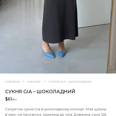
ГОЛОВНА
КАТАЛОГ
СУКНЯ GIA – ШОКОЛАДНИЙ
СУКНЯ GIA – ШОКОЛАДНИЙ
$
61
$
101
Силуетна сукня Gia в шоколадному кольорі. Має щільну
в’язку, не просвічує, приємна до тіла. Довжина сукні 126